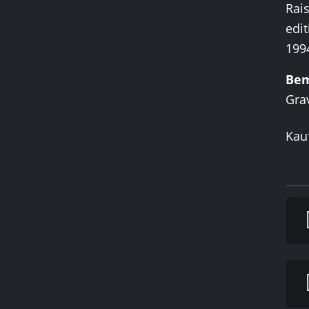
Rais
edit
1994
Be
Grav
Kauf