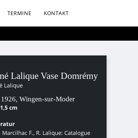
TERMINE
KONTAKT
né Lalique Vase Domrémy
é Lalique
 1926, Wingen-sur-Moder
21,5 cm
eratur
: Marcilhac F., R. Lalique: Catalogue