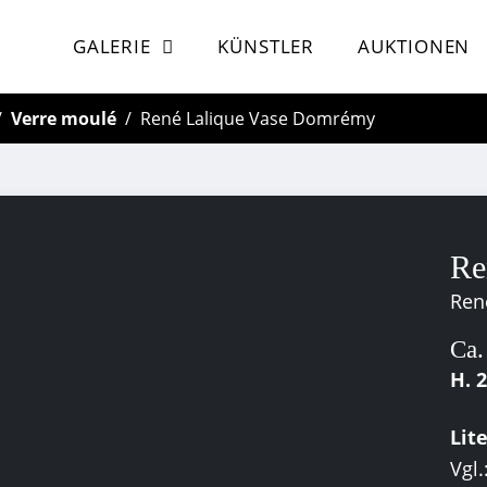
GALERIE
KÜNSTLER
AUKTIONEN
Verre moulé
René Lalique Vase Domrémy
Re
Ren
Ca.
H. 
Lit
Vgl.