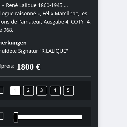
: « René Lalique 1860-1945 ...
logue raisonné », Félix Marcilhac, les
ions de l'amateur, Ausgabe 4, COTY- 4,
e 968.
merkungen
uldete Signatur "R.LALIQUE"
1800 €
preis:
1
2
3
4
5