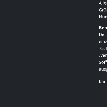
Alle
Grün
Num
Be
Die 
einz
75. 
„ven
Sof
aus
Kauf