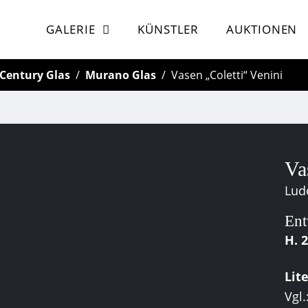
GALERIE
KÜNSTLER
AUKTIONEN
Century Glas
Murano Glas
Vasen „Coletti“ Venini
Va
Ludo
Ent
H. 
Lit
Vgl.