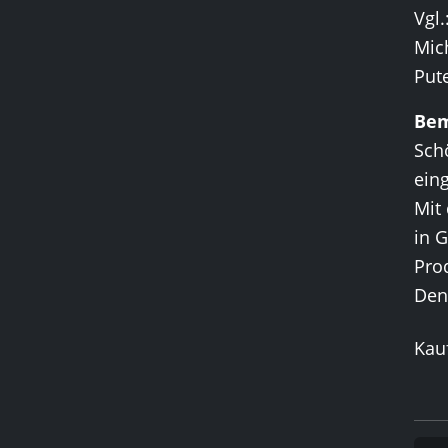
Vgl.
Mich
Pute
Be
Sch
eing
Mit 
in 
Pro
Den
Kauf