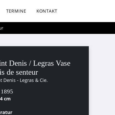
TERMINE
KONTAKT
ur
int Denis / Legras Vase
is de senteur
t Denis - Legras & Cie.
 1895
14 cm
eratur