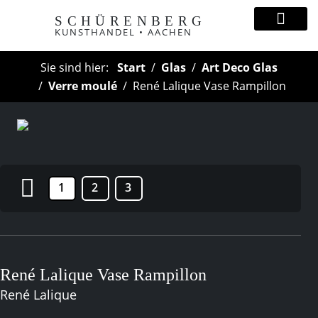
SCHÜRENBERG
KUNSTHANDEL • AACHEN
Sie sind hier:
Start
Glas
Art Deco Glas
Verre moulé
René Lalique Vase Rampillon
1
2
3
René Lalique Vase Rampillon
René Lalique